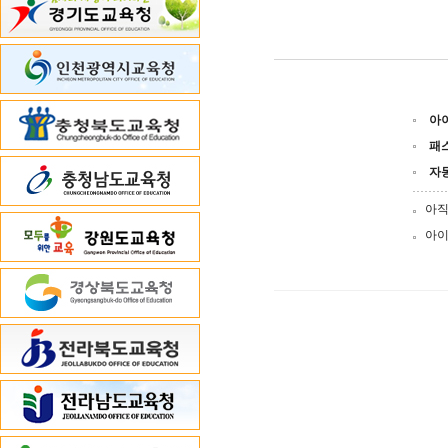
아
패
자
아직
아이