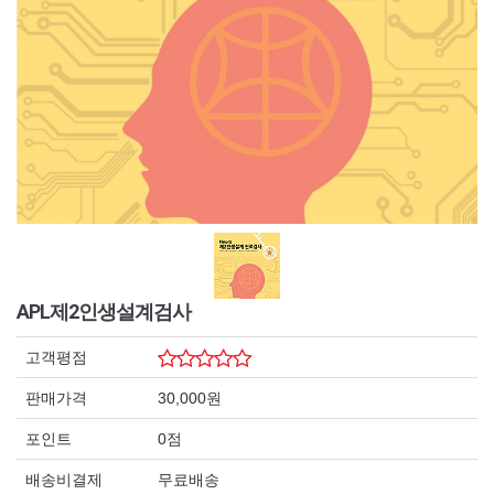
APL제2인생설계검사
고객평점
판매가격
30,000원
포인트
0점
배송비결제
무료배송