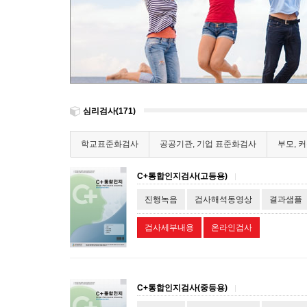
심리검사(171)
학교표준화검사
공공기관, 기업 표준화검사
부모, 
C+통합인지검사(고등용)
|
진행녹음
검사해석동영상
결과샘플
검사세부내용
온라인검사
C+통합인지검사(중등용)
|