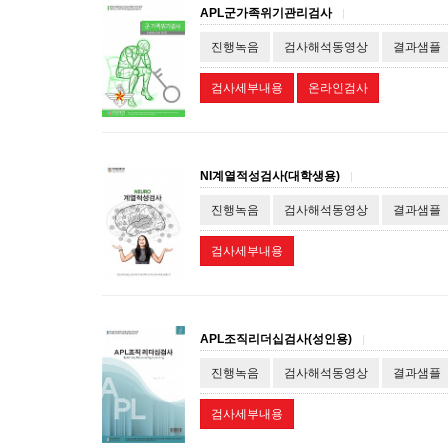
APL군가족위기관리검사
|
진행녹음
검사해석동영상
결과샘플
검사세부내용
온라인검사
NI계열적성검사(대학생용)
|
진행녹음
검사해석동영상
결과샘플
검사세부내용
APL조직리더십검사(성인용)
|
진행녹음
검사해석동영상
결과샘플
검사세부내용