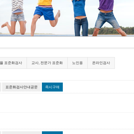
커플 표준화검사
교사, 전문가 표준화
노인용
온라인검사
표준화검사안내공문
즉시구매