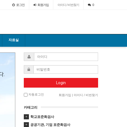
로그인
회원
가입
아이디 / 비번찾기
0
자료실
Login
자동로그인
회원가입
|
아이디 / 비번찾기
카테고리
학교표준화검사
공공기관, 기업 표준화검사