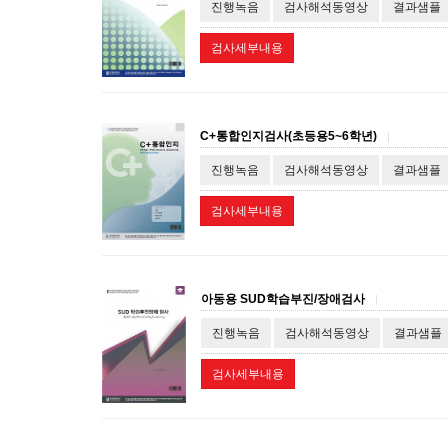
진행녹음
검사해석동영상
결과샘플
검사세부내용
C+통합인지검사(초등용5~6학년)
|
진행녹음
검사해석동영상
결과샘플
검사세부내용
아동용 SUD학습부진/장애검사
|
진행녹음
검사해석동영상
결과샘플
검사세부내용