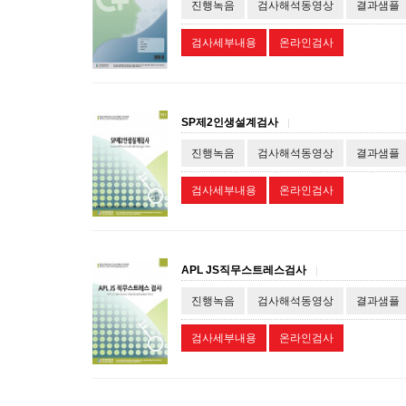
진행녹음
검사해석동영상
결과샘플
검사세부내용
온라인검사
SP제2인생설계검사
|
진행녹음
검사해석동영상
결과샘플
검사세부내용
온라인검사
APL JS직무스트레스검사
|
진행녹음
검사해석동영상
결과샘플
검사세부내용
온라인검사