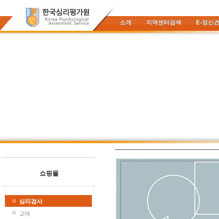
소개
지역센터검색
E-정신
쇼핑몰
심리검사
교재