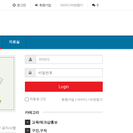
로그인
회원
가입
아이디 / 비번찾기
0
자료실
Login
자동로그인
회원가입
|
아이디 / 비번찾기
카테고리
교육/워크샵홍보
 > 공지사항
구인,구직