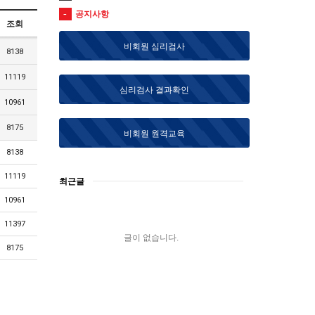
공지사항
조회
비회원 심리검사
8138
11119
심리검사 결과확인
10961
8175
비회원 원격교육
8138
11119
최근글
10961
11397
글이 없습니다.
8175