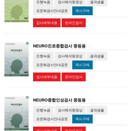
진행녹음
검사해석동영상
결과샘플
표준화검사안내공문
즉시구매
검사세부내용
온라인검사
NEURO진로종합검사 중등용
|
진행녹음
검사해석동영상
결과샘플
표준화검사안내공문
즉시구매
검사세부내용
온라인검사
NEURO종합인성검사 중등용
|
진행녹음
검사해석동영상
결과샘플
표준화검사안내공문
즉시구매