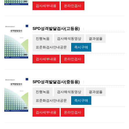
검사세부내용
온라인검사
SPD성격발달검사(고등용)
|
진행녹음
검사해석동영상
결과샘플
표준화검사안내공문
즉시구매
검사세부내용
온라인검사
SPD성격발달검사(중등용)
|
진행녹음
검사해석동영상
결과샘플
표준화검사안내공문
즉시구매
검사세부내용
온라인검사