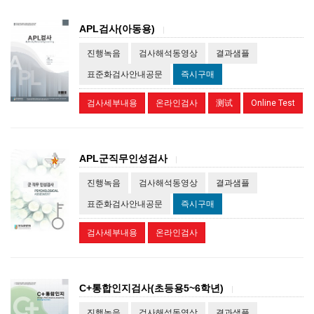
APL검사(아동용)
|
진행녹음
검사해석동영상
결과샘플
표준화검사안내공문
즉시구매
검사세부내용
온라인검사
测试
Online Test
APL군직무인성검사
|
진행녹음
검사해석동영상
결과샘플
표준화검사안내공문
즉시구매
검사세부내용
온라인검사
C+통합인지검사(초등용5~6학년)
|
진행녹음
검사해석동영상
결과샘플