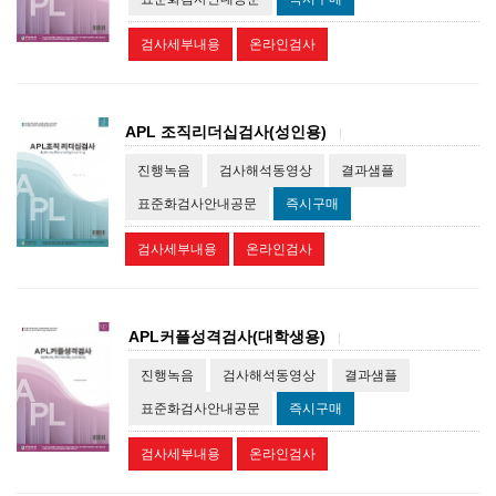
검사세부내용
온라인검사
APL 조직리더십검사(성인용)
|
진행녹음
검사해석동영상
결과샘플
표준화검사안내공문
즉시구매
검사세부내용
온라인검사
APL커플성격검사(대학생용)
|
진행녹음
검사해석동영상
결과샘플
표준화검사안내공문
즉시구매
검사세부내용
온라인검사