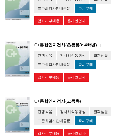
표준화검사안내공문
즉시구매
검사세부내용
온라인검사
C+통합인지검사(초등용3~4학년)
|
진행녹음
검사해석동영상
결과샘플
표준화검사안내공문
즉시구매
검사세부내용
온라인검사
C+통합인지검사(고등용)
|
진행녹음
검사해석동영상
결과샘플
표준화검사안내공문
즉시구매
검사세부내용
온라인검사