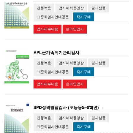
진행녹음
검사해석동영상
결과샘플
표준화검사안내공문
즉시구매
검사세부내용
온라인검사
APL군가족위기관리검사
|
진행녹음
검사해석동영상
결과샘플
표준화검사안내공문
즉시구매
검사세부내용
온라인검사
SPD성격발달검사 (초등용5~6학년)
|
진행녹음
검사해석동영상
결과샘플
표준화검사안내공문
즉시구매