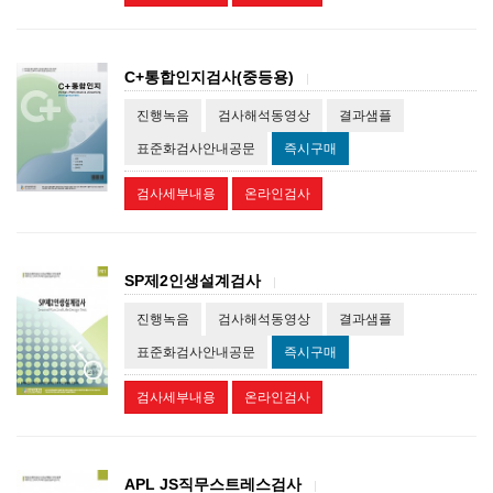
C+통합인지검사(중등용)
|
진행녹음
검사해석동영상
결과샘플
표준화검사안내공문
즉시구매
검사세부내용
온라인검사
SP제2인생설계검사
|
진행녹음
검사해석동영상
결과샘플
표준화검사안내공문
즉시구매
검사세부내용
온라인검사
APL JS직무스트레스검사
|