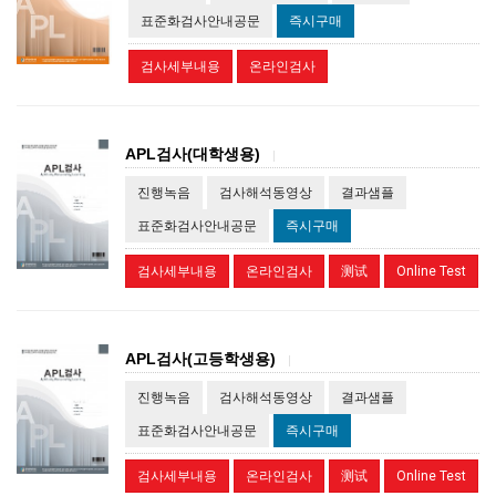
표준화검사안내공문
즉시구매
검사세부내용
온라인검사
APL검사(대학생용)
|
진행녹음
검사해석동영상
결과샘플
표준화검사안내공문
즉시구매
검사세부내용
온라인검사
测试
Online Test
APL검사(고등학생용)
|
진행녹음
검사해석동영상
결과샘플
표준화검사안내공문
즉시구매
검사세부내용
온라인검사
测试
Online Test