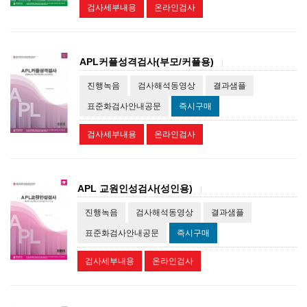
검사세부내용
온라인검사
APL커플성격검사(부모/커플용)
|
진행녹음
검사해석동영상
결과샘플
표준화검사안내공문
즉시구매
검사세부내용
온라인검사
APL 교원인성검사(성인용)
|
진행녹음
검사해석동영상
결과샘플
표준화검사안내공문
즉시구매
검사세부내용
온라인검사