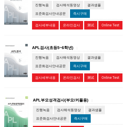
진행녹음
검사해석동영상
결과샘플
표준화검사안내공문
즉시구매
검사세부내용
온라인검사
测试
Online Test
APL검사(초등5~6학년)
|
진행녹음
검사해석동영상
결과샘플
표준화검사안내공문
즉시구매
검사세부내용
온라인검사
测试
Online Test
APL부모성격검사(부모/커플용)
|
진행녹음
검사해석동영상
결과샘플
표준화검사안내공문
즉시구매