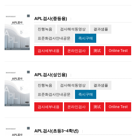
APL검사(중등용)
|
진행녹음
검사해석동영상
결과샘플
표준화검사안내공문
즉시구매
검사세부내용
온라인검사
测试
Online Test
APL검사(성인용)
|
진행녹음
검사해석동영상
결과샘플
표준화검사안내공문
즉시구매
검사세부내용
온라인검사
测试
Online Test
APL검사(초등3~4학년)
|