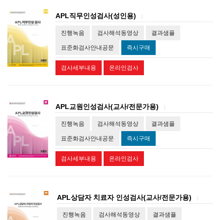
APL직무인성검사(성인용)
|
진행녹음
검사해석동영상
결과샘플
표준화검사안내공문
즉시구매
검사세부내용
온라인검사
APL교원인성검사(교사/전문가용)
|
진행녹음
검사해석동영상
결과샘플
표준화검사안내공문
즉시구매
검사세부내용
온라인검사
APL상담자 치료자 인성검사(교사/전문가용)
|
진행녹음
검사해석동영상
결과샘플