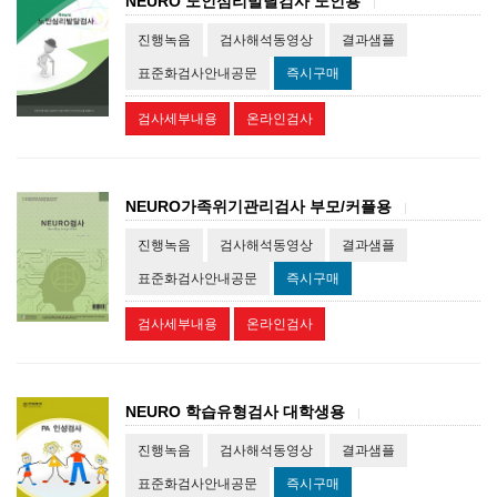
NEURO 노인심리발달검사 노인용
|
진행녹음
검사해석동영상
결과샘플
표준화검사안내공문
즉시구매
검사세부내용
온라인검사
NEURO가족위기관리검사 부모/커플용
|
진행녹음
검사해석동영상
결과샘플
표준화검사안내공문
즉시구매
검사세부내용
온라인검사
NEURO 학습유형검사 대학생용
|
진행녹음
검사해석동영상
결과샘플
표준화검사안내공문
즉시구매