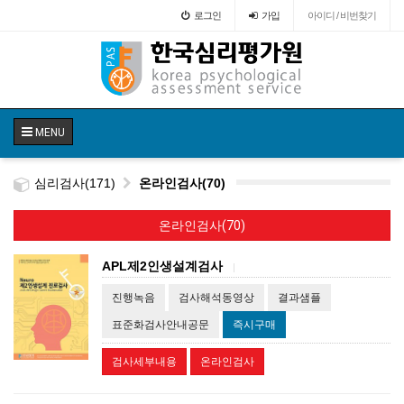
로그인
가입
아이디 / 비번찾기
MENU
심리검사(171)
온라인검사(70)
온라인검사(70)
APL제2인생설계검사
|
진행녹음
검사해석동영상
결과샘플
표준화검사안내공문
즉시구매
검사세부내용
온라인검사