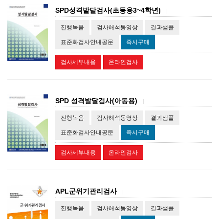
SPD성격발달검사(초등용3~4학년)
|
진행녹음
검사해석동영상
결과샘플
표준화검사안내공문
즉시구매
검사세부내용
온라인검사
SPD 성격발달검사(아동용)
|
진행녹음
검사해석동영상
결과샘플
표준화검사안내공문
즉시구매
검사세부내용
온라인검사
APL군위기관리검사
|
진행녹음
검사해석동영상
결과샘플