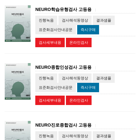
NEURO학습유형검사 고등용
|
진행녹음
검사해석동영상
결과샘플
표준화검사안내공문
즉시구매
검사세부내용
온라인검사
NEURO종합인성검사 고등용
|
진행녹음
검사해석동영상
결과샘플
표준화검사안내공문
즉시구매
검사세부내용
온라인검사
NEURO진로종합검사 고등용
|
진행녹음
검사해석동영상
결과샘플