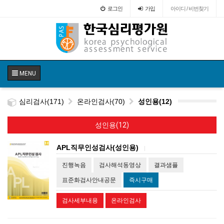
로그인
가입
아이디 / 비번찾기
MENU
심리검사(171)
온라인검사(70)
성인용(12)
성인용(12)
APL직무인성검사(성인용)
|
진행녹음
검사해석동영상
결과샘플
표준화검사안내공문
즉시구매
검사세부내용
온라인검사