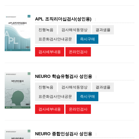
APL 조직리더십검사(성인용)
|
진행녹음
검사해석동영상
결과샘플
표준화검사안내공문
즉시구매
검사세부내용
온라인검사
NEURO 학습유형검사 성인용
|
진행녹음
검사해석동영상
결과샘플
표준화검사안내공문
즉시구매
검사세부내용
온라인검사
NEURO 종합인성검사 성인용
|