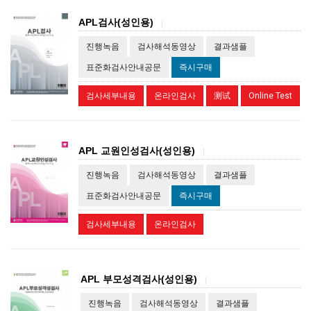
APL검사(성인용)
|
진행녹음
검사해석동영상
결과샘플
표준화검사안내공문
즉시구매
검사세부내용
온라인검사
测试
Online Test
APL 교원인성검사(성인용)
|
진행녹음
검사해석동영상
결과샘플
표준화검사안내공문
즉시구매
검사세부내용
온라인검사
APL 부모성격검사(성인용)
|
진행녹음
검사해석동영상
결과샘플