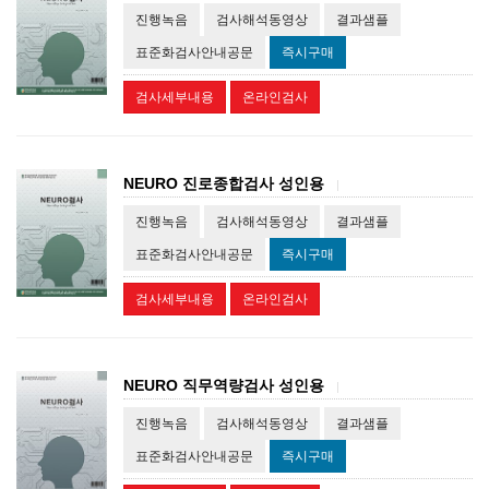
진행녹음
검사해석동영상
결과샘플
표준화검사안내공문
즉시구매
검사세부내용
온라인검사
NEURO 진로종합검사 성인용
|
진행녹음
검사해석동영상
결과샘플
표준화검사안내공문
즉시구매
검사세부내용
온라인검사
NEURO 직무역량검사 성인용
|
진행녹음
검사해석동영상
결과샘플
표준화검사안내공문
즉시구매