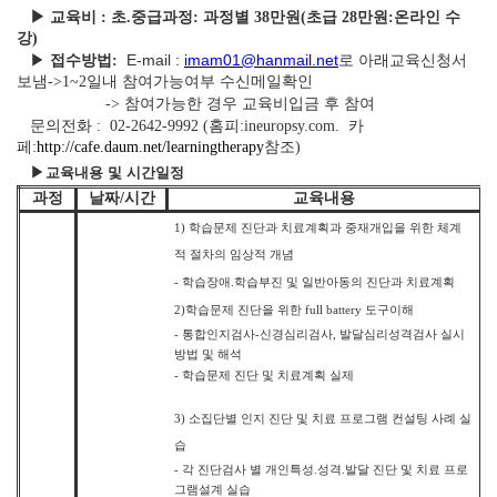
▶
교육비
:
초
.
중급과정: 과정별 3
8
만원(초급 28만원:온라인 수
강)
E-mail :
imam01@hanmail.net
▶
접수방법
:
로 아래교육신청서
보냄
->1~2
일내 참여가능여부 수신메일확인
->
참여가능한 경우 교육비입금 후 참여
문의전화 :
02-2642-9992
(홈피:ineuropsy.com. 카
페:
http://cafe.daum.net/learningtherapy
참조)
▶
교육내용 및 시간일정
과정
날짜
/
시간
교육내용
1)
학습문제 진단과 치료계획과 중재개입을 위한 체계
적 절차의 임상적 개념
-
학습장애
.
학습부진 및 일반아동의 진단과 치료계획
2)
학습문제 진단을 위한
full battery
도구이해
-
통합인지검사
-
신경심리
검사
,
발달심리성격검사 실시
방법 및 해석
-
학습문제 진단 및 치료계획 실제
3)
소집단별 인지 진단 및 치료 프로그램 컨설팅 사례 실
습
-
각 진단검사 별 개인특성
.
성격
.
발달 진단 및 치료 프로
그램설계 실습