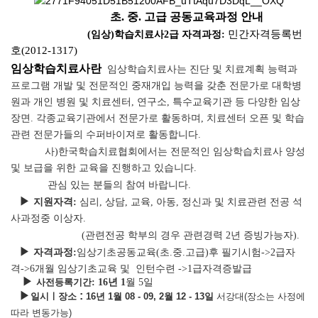
초. 중. 고급 공동교육과정 안내
민간자격등록번
(임상)학습치료사2급 자격과정:
호
(2012-1317)
임상학습치료사란
임상학습치료사는 진단 및 치료계획 능력과
프로그램 개발 및 전문적인 중재개입 능력을 갖춘 전문가로
대학병
원과 개인
병원 및 치료센터, 연구소, 특수교육기관 등 다양한 임상
장면. 각종교육기관에서 전문가로 활동하며,
치료센터 오픈 및 학
습
관련 전문가들의 수퍼바이져로
활동합니다.
사)한국학습치료협회에서는 전문적인 임상학습치료사 양성
및 보급을 위한 교육을 진행하고 있습니다.
관심 있는 분들의 참여 바랍니다.
▶
지원자격:
심리, 상담, 교육, 아동, 정신과 및 치료관련 전공 석
사과정중 이상자.
(관련전공 학부의 경우 관련경력 2년 증빙가능자).
▶
자격과정:
임상
기초공동교육
(
초.중.고급)후 필기시험->2급자
격->6개월 임상기초교육 및
인턴수련 ->1급자격증발급
▶
사전등록기간
: 16년 1
월 5일
▶
:
일시ㅣ장소
16년 1월 08 - 09, 2월 12 - 13일
서강대(장소는 사정에
따라 변동가능)