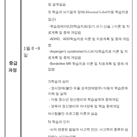
및 설계실습
3)
학습과 뇌기질적 장애
(Abnomal Lebel
아동 학습치료
접근
)
-
(LD)
학습장애아
학습치료
(
읽기
.
쓰기
.
산술
..)
이론 및 치
료계획 및 중재 개입법
-ADHD, ADD
학습치료 이론 및 치료계획 및 중재 개입
법
1월 8 ~9
-Asperger's syndrome(
)
아스퍼거
학습치료 이론 및 치
일
료계획 및 중재 개입법
중급
-Borderline MR
학습치료 이론 및 치료계획 및 중재 개
입법
과정
3)
학습과 심리
-
정서장애
(
불안
.
우울
.
성격장애범주
)
아동의 학습문제
이해 및 실제
-
아동
.
청소년 정신병리와 학습설계와 중재개입
-
양육자 정신병리와 자녀양육 및 학습 중재개입
4)
시험불안 프로그램 이론과 실습
5)
학습과 인지
-
뇌의 편중된 발달과 사고력 진단
:
사고력의 종류와 담
당하는 뇌기능이해