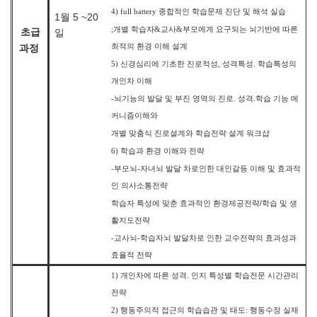
4) full battery
종합적인 학습문제 진단 및 해석 실습
1월 5 ~20
;
개별 학습자
&
교사
&
부모에게 요구되는 뇌기반에 따른
일
초급
최적의 환경 이해 설계
과정
5)
신경심리에 기초한 진로적성
,
성격특성
.
학습특성의
개인차 이해
-
뇌기능의 발달 및 부진 영역의 진로
.
성격
.
학습 기능 메
커니즘이해와
개별 맞춤식 진로설계와 학습전략 설계 워크샵
6)
학습과 환경 이해와 전략
-
부모뇌
-
자녀뇌 발달 차로인한 대인갈등 이해 및 효과적
인 의사소통전략
/
학습자 특성에 맞춘 효과적인 환경제공전략
학습 및 생
활지도전략
-
교사뇌
-
학습자뇌 발달차로 인한 교수전략의 효과성과
효율적 전략
1)
개인차에 따른 성격
.
인지 특성별 학습전문 시간관리
전략
2)
행동주의적 접근의 학습습관 및 태도
:
행동수정 실재