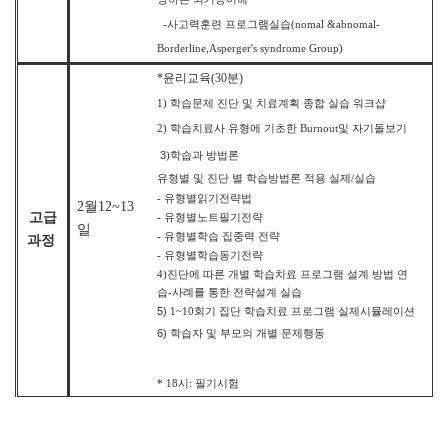
-
사고력훈련 프로그램실습
(nomal &abnomal-
Borderline,Asperger's syndrome Group)
*
윤리교육
(30
분
)
1)
학습문제 진단 및 치료계획 종합 실습 워크샵
2)
학습치료사 유형에 기초한
Burnout
및 자기돌보기
3
)
학습과 방법론
유형별 및 진단 별 학습방법론 적용 실제
/
실습
-
유형별읽기전략법
2
월12~13
고급
-
유형별노트필기전략
일
-
유형별학습 집중력 전략
과정
-
유형별학습동기전략
4)
진단에 따른 개별 학습치료 프로그램 설계 방법 연
습
-
사례를 통한 전략설계 실습
5)
1~10
회기 집단 학습치료 프로그램 실제시뮬레이션
6)
학습자 및 부모의 개별 문제행동
* 18시: 필기시험