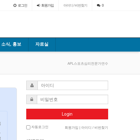
로그인
회원
가입
아이디 / 비번찾기
0
소식, 홍보
자료실
APL스표츠심리전문가연수
Login
됩
자동로그인
회원가입
|
아이디 / 비번찾기
략
력