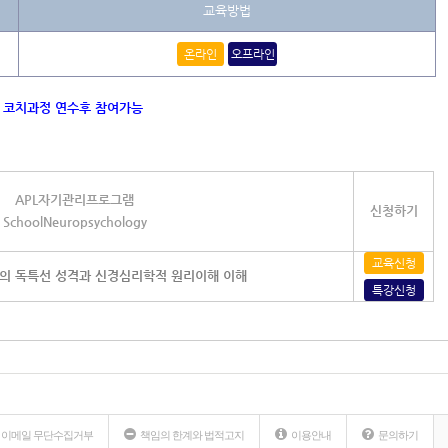
교육방법
온라인
오프라인
리 코치과정 연수후 참여가능
APL자기관리프로그램
신청하기
SchoolNeuropsychology
교육신청
인의 독특선 성격과 신경심리학적 원리이해 이해
특강신청
이메일 무단수집거부
책임의 한계와 법적고지
이용안내
문의하기