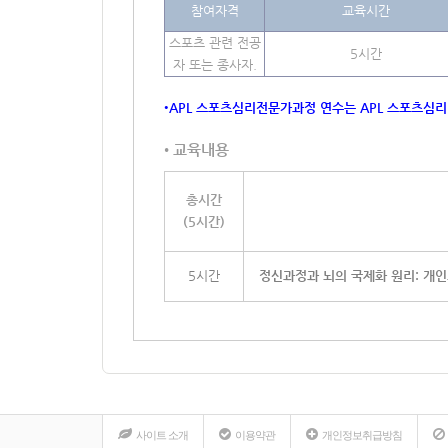
참여자격
교육시간
스포츠 관련 전공
5시간
자 또는 종사자.
•APL 스포츠심리전문가과정 연수는 APL 스포츠심
• 교육내용
총시간
(5시간)
5시간
정신과정과 뇌의 국제화 원리: 개
사이트 소개
이용약관
개인정보취급방침