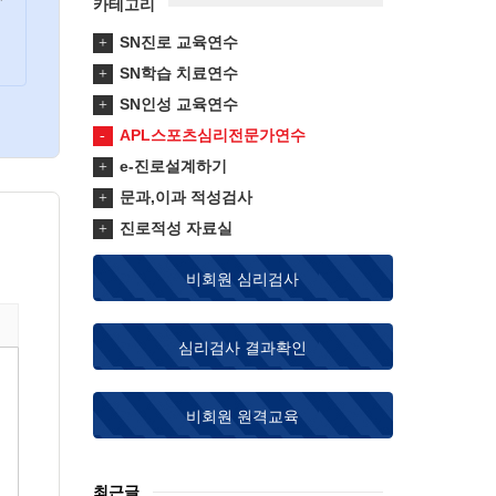
카테고리
SN진로 교육연수
SN학습 치료연수
SN인성 교육연수
APL스포츠심리전문가연수
e-진로설계하기
문과,이과 적성검사
진로적성 자료실
비회원 심리검사
심리검사 결과확인
비회원 원격교육
최근글