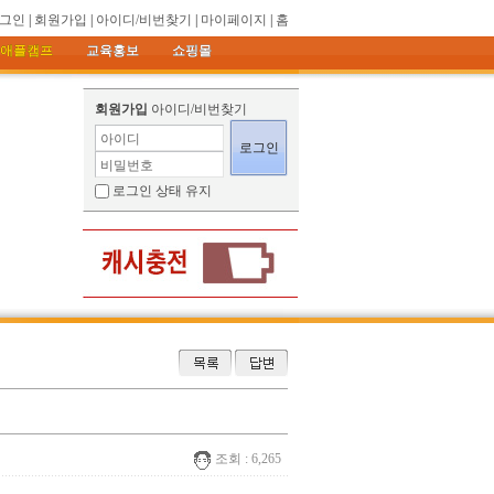
그인
|
회원가입
|
아이디/비번찾기
|
마이페이지
|
홈
애플캠프
교육홍보
쇼핑몰
회원가입
아이디/비번찾기
아이디
비밀번호
로그인 상태 유지
조회 : 6,265