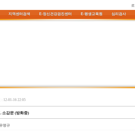
로
지역센터검색
E-정신건강검진센터
E-평생교육원
심리검사
 12-01-16 22:05
L 소감문 (방화중)
유명규