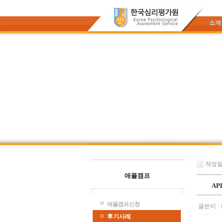
소개
작성일 :
애플캠프
AP
애플캠프신청
글쓴이 :
후기사례