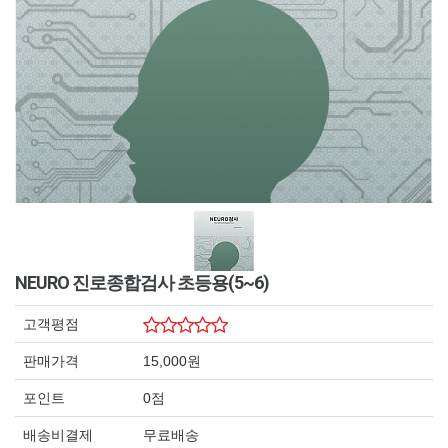
NEURO 진로종합검사 초등용(5~6)
고객평점
판매가격
15,000원
포인트
0점
배송비결제
무료배송