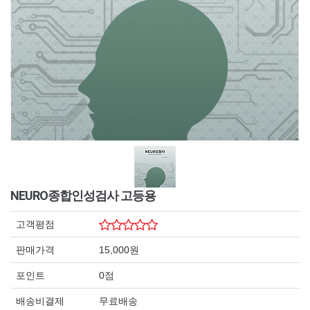
NEURO종합인성검사 고등용
고객평점
판매가격
15,000원
포인트
0점
배송비결제
무료배송