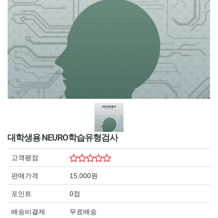
대학생용 NEURO학습유형검사
고객평점
판매가격
15,000원
포인트
0점
배송비결제
무료배송