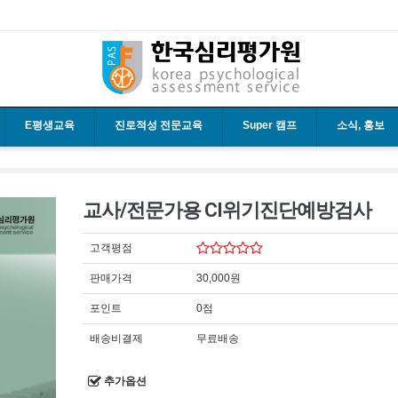
E평생교육
진로적성 전문교육
Super 캠프
소식, 홍보
교사/전문가용 CI위기진단예방검사
고객평점
판매가격
30,000원
포인트
0점
배송비결제
무료배송
추가옵션