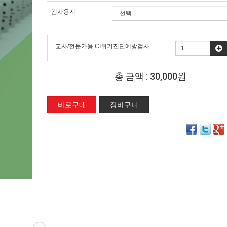
검사용지
교사/전문가용 CI위기진단예방검사
총 금액 :
30,000원