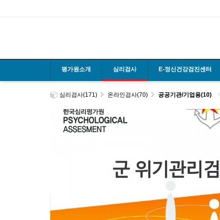
평가원소개
심리검사
E-정신건강검진센터
심리검사(171)
온라인검사(70)
공공기관/기업용(10)