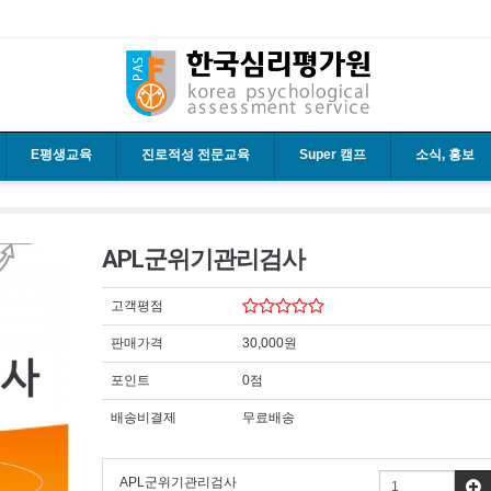
E평생교육
진로적성 전문교육
Super 캠프
소식, 홍보
APL군위기관리검사
고객평점
판매가격
30,000원
포인트
0점
배송비결제
무료배송
APL군위기관리검사