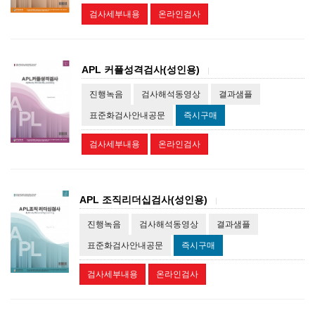
검사세부내용
온라인검사
APL 커플성격검사(성인용)
|
진행녹음
검사해석동영상
결과샘플
표준화검사안내공문
즉시구매
검사세부내용
온라인검사
APL 조직리더십검사(성인용)
|
진행녹음
검사해석동영상
결과샘플
표준화검사안내공문
즉시구매
검사세부내용
온라인검사