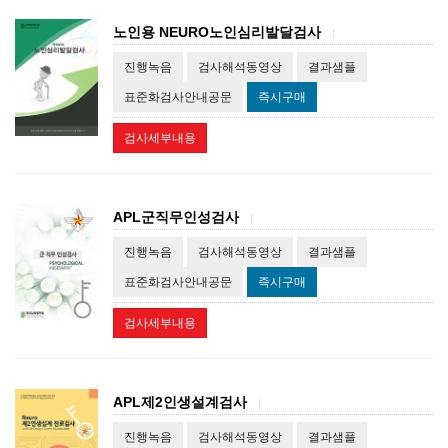
노인용 NEURO노인심리발달검사
|
진행녹음
검사해석동영상
결과샘플
표준화검사안내공문
즉시구매
검사세부내용
APL군직무인성검사
|
진행녹음
검사해석동영상
결과샘플
표준화검사안내공문
즉시구매
검사세부내용
APL제2인생설계검사
|
진행녹음
검사해석동영상
결과샘플