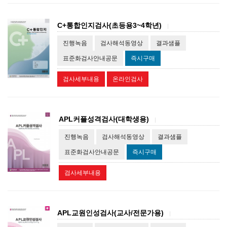
C+통합인지검사(초등용3~4학년)
|
진행녹음
검사해석동영상
결과샘플
표준화검사안내공문
즉시구매
검사세부내용
온라인검사
APL커플성격검사(대학생용)
|
진행녹음
검사해석동영상
결과샘플
표준화검사안내공문
즉시구매
검사세부내용
APL교원인성검사(교사/전문가용)
|