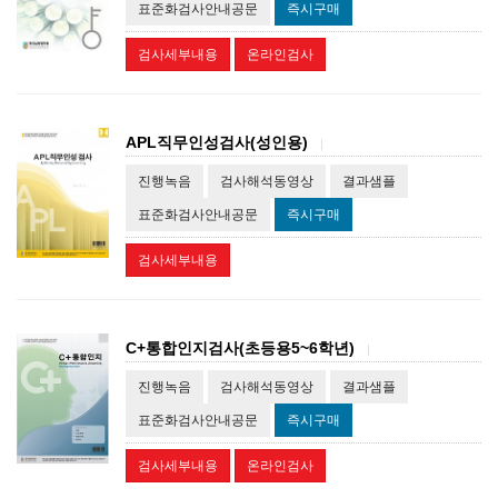
표준화검사안내공문
즉시구매
검사세부내용
온라인검사
APL직무인성검사(성인용)
|
진행녹음
검사해석동영상
결과샘플
표준화검사안내공문
즉시구매
검사세부내용
C+통합인지검사(초등용5~6학년)
|
진행녹음
검사해석동영상
결과샘플
표준화검사안내공문
즉시구매
검사세부내용
온라인검사