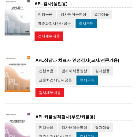
APL검사(성인용)
|
진행녹음
검사해석동영상
결과샘플
표준화검사안내공문
즉시구매
검사세부내용
APL상담과 치료자 인성검사(교사/전문가용)
|
진행녹음
검사해석동영상
결과샘플
표준화검사안내공문
즉시구매
검사세부내용
APL커플성격검사(부모/커플용)
|
진행녹음
검사해석동영상
결과샘플
표준화검사안내공문
즉시구매