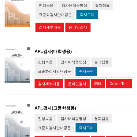
진행녹음
검사해석동영상
결과샘플
표준화검사안내공문
즉시구매
검사세부내용
온라인검사
APL검사(대학생용)
|
진행녹음
검사해석동영상
결과샘플
표준화검사안내공문
즉시구매
검사세부내용
온라인검사
测试
Online Test
APL검사(고등학생용)
|
진행녹음
검사해석동영상
결과샘플
표준화검사안내공문
즉시구매