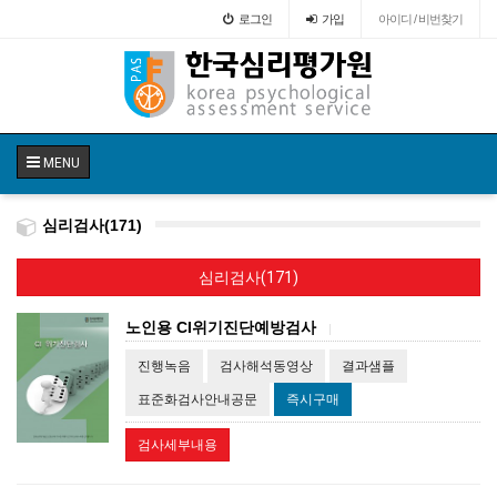
로그인
가입
아이디 / 비번찾기
MENU
심리검사(171)
심리검사(171)
노인용 CI위기진단예방검사
|
진행녹음
검사해석동영상
결과샘플
표준화검사안내공문
즉시구매
검사세부내용