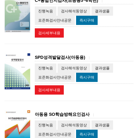
C+통합인지검사(초등용5~6학년)
|
진행녹음
검사해석동영상
결과샘플
표준화검사안내공문
즉시구매
검사세부내용
SPD성격발달검사(아동용)
|
진행녹음
검사해석동영상
결과샘플
표준화검사안내공문
즉시구매
검사세부내용
아동용 SO학습방해요인검사
|
진행녹음
검사해석동영상
결과샘플
표준화검사안내공문
즉시구매