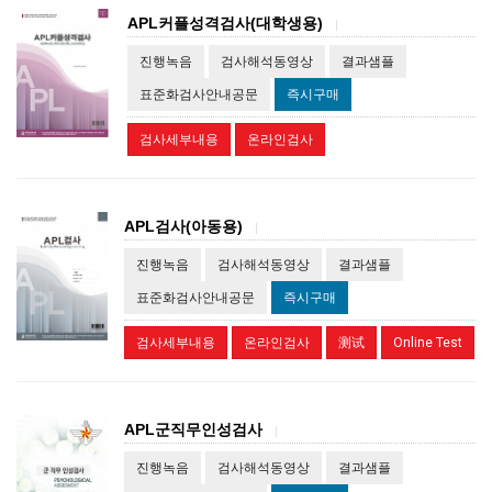
APL커플성격검사(대학생용)
|
진행녹음
검사해석동영상
결과샘플
표준화검사안내공문
즉시구매
검사세부내용
온라인검사
APL검사(아동용)
|
진행녹음
검사해석동영상
결과샘플
표준화검사안내공문
즉시구매
검사세부내용
온라인검사
测试
Online Test
APL군직무인성검사
|
진행녹음
검사해석동영상
결과샘플