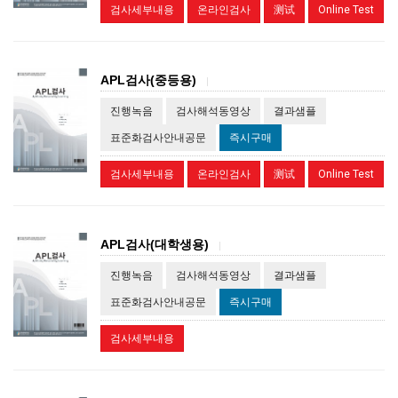
검사세부내용
온라인검사
测试
Online Test
APL검사(중등용)
|
진행녹음
검사해석동영상
결과샘플
표준화검사안내공문
즉시구매
검사세부내용
온라인검사
测试
Online Test
APL검사(대학생용)
|
진행녹음
검사해석동영상
결과샘플
표준화검사안내공문
즉시구매
검사세부내용