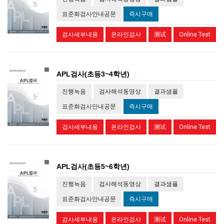
표준화검사안내공문
즉시구매
검사세부내용
온라인검사
测试
Online Test
APL검사(초등3~4학년)
|
진행녹음
검사해석동영상
결과샘플
표준화검사안내공문
즉시구매
검사세부내용
온라인검사
测试
Online Test
APL검사(초등5~6학년)
|
진행녹음
검사해석동영상
결과샘플
표준화검사안내공문
즉시구매
검사세부내용
온라인검사
测试
Online Test