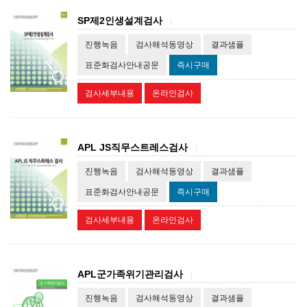
SP제2인생설계검사
|
진행녹음
검사해석동영상
결과샘플
표준화검사안내공문
즉시구매
검사세부내용
온라인검사
APL JS직무스트레스검사
|
진행녹음
검사해석동영상
결과샘플
표준화검사안내공문
즉시구매
검사세부내용
온라인검사
APL군가족위기관리검사
|
진행녹음
검사해석동영상
결과샘플