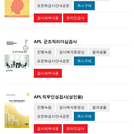
표준화검사안내공문
즉시구매
검사세부내용
온라인검사
APL 군조직리더십검사
|
진행녹음
검사해석동영상
결과샘플
표준화검사안내공문
즉시구매
검사세부내용
APL직무인성검사(성인용)
|
진행녹음
검사해석동영상
결과샘플
표준화검사안내공문
즉시구매
검사세부내용
온라인검사