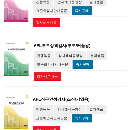
진행녹음
검사해석동영상
결과샘플
표준화검사안내공문
즉시구매
검사세부내용
APL부모성격검사(부모/커플용)
|
진행녹음
검사해석동영상
결과샘플
표준화검사안내공문
즉시구매
검사세부내용
APL직무인성검사(조직/기업용)
|
진행녹음
검사해석동영상
결과샘플
표준화검사안내공문
즉시구매